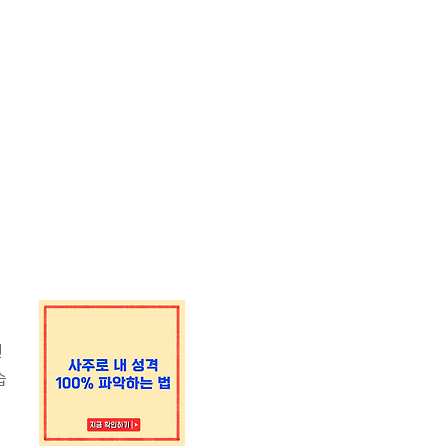
년
습
기